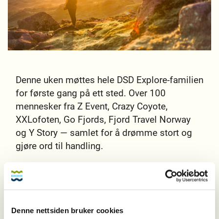
Denne uken møttes hele DSD Explore-familien
for første gang på ett sted. Over 100
mennesker fra Z Event, Crazy Coyote,
XXLofoten, Go Fjords, Fjord Travel Norway
og Y Story — samlet for å drømme stort og
gjøre ord til handling.
Det var en samling med ett tydelig budskap:
folk kommer først. Det er menneskene som
skaper opplevelsene vi lever av å levere — og
det er menneskene vi er til for, enten de er
Denne nettsiden bruker cookies