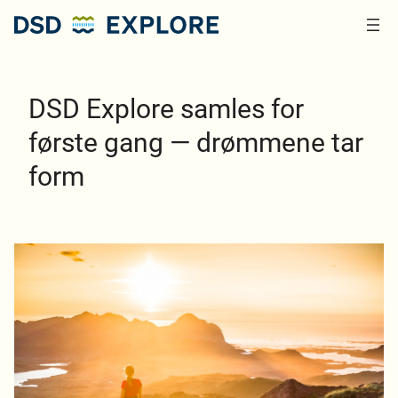
Hopp
til
innhold
DSD Explore samles for
første gang — drømmene tar
form