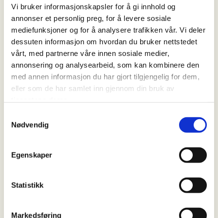
ansatte, kunder eller gjester som skal få
Vi bruker informasjonskapsler for å gi innhold og
innfridd et løfte om noe minneverdig.
annonser et personlig preg, for å levere sosiale
mediefunksjoner og for å analysere trafikken vår. Vi deler
Og så skjedde det noe uventet. Yuhong Jin
dessuten informasjon om hvordan du bruker nettstedet
Hermansen, eier og styreleder i DSD,
vårt, med partnerne våre innen sosiale medier,
overrasket ved å ta plass på scenen. Det var
annonsering og analysearbeid, som kan kombinere den
ikke et symbolsk oppmøte — det var en
med annen informasjon du har gjort tilgjengelig for dem,
tydelig melding fra majoritetseieren om at
eller som de har samlet inn gjennom din bruk av
denne satsingen betyr noe.
tjenestene deres.
Samtykkevalg
«Nå er vi i gang med en reise som kommer til
Nødvendig
å sette store spor i vår bransje. Sammen skal
vi skape lokale, helårlige og robuste
Egenskaper
arbeidsplasser på de destinasjonene vi er
representert i dag — og der vi vil være i årene
Statistikk
som kommer. Vi skal oppfylle drømmer for
kunder og ansatte.» — Terje Hatlen-Stokke,
konsernleder
Markedsføring