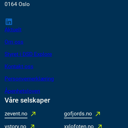
0164 Oslo
LinkedIn
Aktuelt
Om oss
Styret i DSD Explore
Kontakt oss
Personvernerklæring
Åpenhetsloven
Våre selskaper
zevent.no
gofjords.no
ystory.no
xxlofoten.no