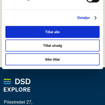
En ting var klart etter samlingen: dette
konsernet er ikke bare en investering. Det er
Detaljer
et fellesskap med en felles retning — og en
felles vilje til å ha det gøy på veien.
Tillat alle
16. februar 2024
Tillat utvalg
«
Forrige
Neste
»
Ikke tillat
Pilestredet 27,