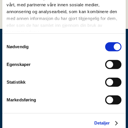
vårt, med partnerne våre innen sosiale medier,
annonsering og analysearbeid, som kan kombinere den
med annen informasjon du har gjort tilgjengelig for dem,
eller som de har samlet inn gjennom din bruk av
tjenestene deres.
Samtykkevalg
Nødvendig
Egenskaper
Pilestredet 27,
0164 Oslo
Statistikk
LinkedIn
Markedsføring
Aktuelt
Om oss
Detaljer