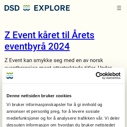
Hopp
til
innhold
Z Event kåret til Årets
eventbyrå 2024
Z Event kan smykke seg med en av norsk
eventbransjes mest ettertraktede titler. Under
Byråprofil 2024 — gjennomført av Kantar og
Kampanje — ble Z Event kåret til Årets eventbyrå.
Det er første gang i Byråprofils over 50 år lange
Denne nettsiden bruker cookies
historie at eventbyråer vurderes på lik linje med
Vi bruker informasjonskapsler for å gi innhold og
reklame-, PR- og…
annonser et personlig preg, for å levere sosiale
Les mer
mediefunksjoner og for å analysere trafikken vår. Vi deler
22. november 2024
dessuten informasjon om hvordan du bruker nettstedet